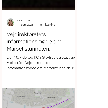
Karen Yde
11. sep. 2025
1 min læsning
Vejdirektoratets
informationsmøde om
Marselistunnelen.
Den 10/9 deltog RO i Stavtrup og Stavtrup
Fællesråd i Vejdirektoratets
informationsmøde om Marselistunnelen. På
mødet blev projektet, den overordnede
tidsplan samt den forventede påvirkning af
naboer, trafikanter og borgere i Aarhus