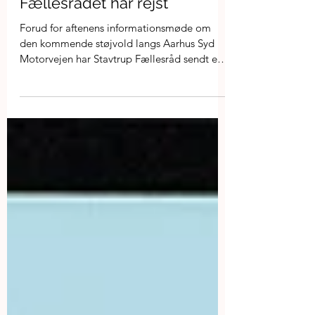
temaer ROiStavtrup og
Fællesrådet har rejst
Forud for aftenens informationsmøde om
den kommende støjvold langs Aarhus Syd
Motorvejen har Stavtrup Fællesråd sendt en
række spørgsmål og temaer til
Vejdirektoratet.