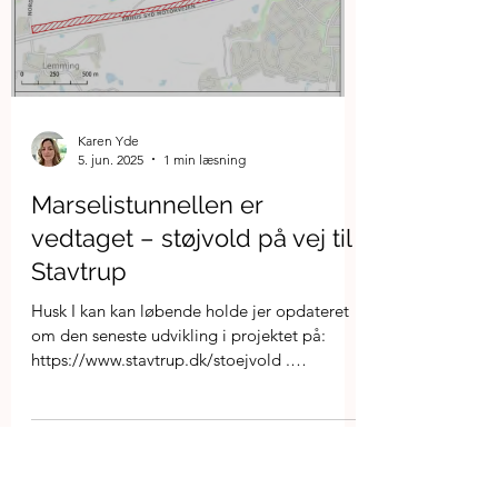
præsenteret. Der blev blandt andet redegjort
for byggemetoden (cut and cover),
aktiviteterne frem mod anlægsstart samt
håndtering af støj og trafikale forhold i
anlægsperioden. Støjvolden i Stavtrup blev
kort berørt i gennemgangen. Vejdirektoratet
Karen Yde
5. jun. 2025
1 min læsning
Marselistunnellen er
vedtaget – støjvold på vej til
Stavtrup
Husk I kan kan løbende holde jer opdateret
om den seneste udvikling i projektet på:
https://www.stavtrup.dk/stoejvold .
Folketinget har...