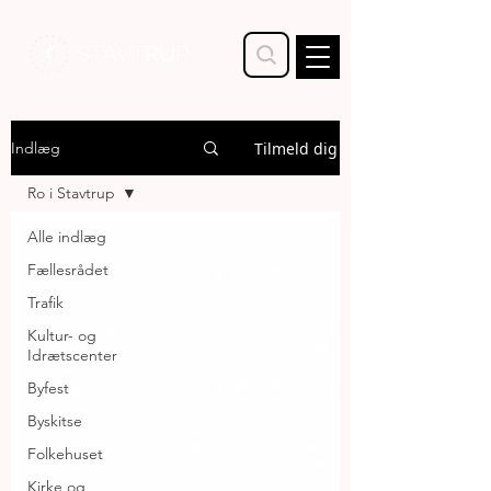
STAVTRUP
Tilmeld dig
Indlæg
Ro i Stavtrup
Alle indlæg
Fællesrådet
Trafik
Kultur- og
Idrætscenter
Byfest
Byskitse
Folkehuset
Kirke og