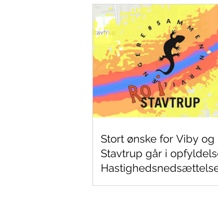
støjreduktion i Stavtrup
Stort ønske for Viby og
Stavtrup går i opfyldels
Hastighedsnedsættels
motorvej syd