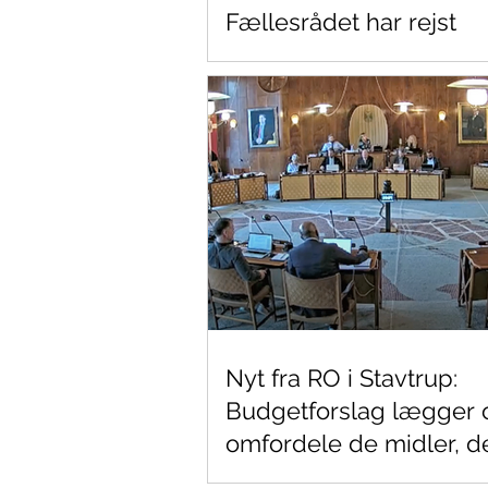
Fællesrådet har rejst
Nyt fra RO i Stavtrup:
Budgetforslag lægger op
omfordele de midler, d
sidste år blev afsat til