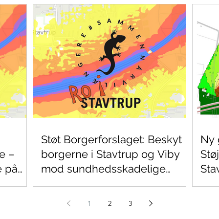
Støt Borgerforslaget: Beskyt
Ny 
e –
borgerne i Stavtrup og Viby
Stø
e på
mod sundhedsskadelige
Sta
trafikstøj
1
2
3