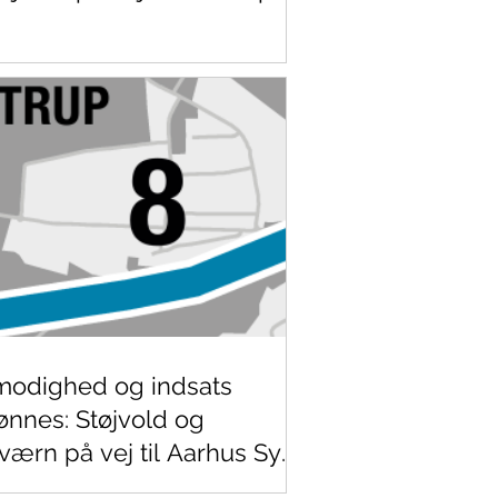
modighed og indsats
ønnes: Støjvold og
jværn på vej til Aarhus Syd
orvejen