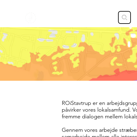
STAVTRUP
ROiStavtrup er en arbejdsgrupp
påvirker vores lokalsamfund.
fremme dialogen mellem lokals
Gennem vores arbejde stræber 
samarbejde mellem alle interes