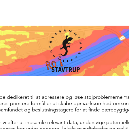
Indlæg
Kalender
Fællesråd
Folkehus
Kirke
Sta
e dedikeret til at adressere og løse støjproblemerne fr
 Vores primære formål er at skabe opmærksomhed omkri
amfundet og beslutningstagere for at finde bæredygtige 
vi efter at indsamle relevant data, undersøge potentiel
senter, herunder beboere, lokale myndigheder og politi