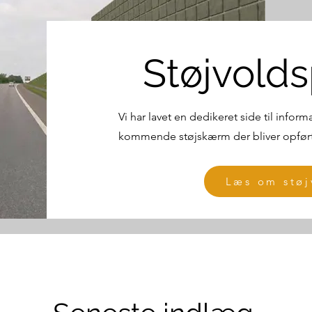
Støjvolds
Vi har lavet en dedikeret side til info
kommende støjskærm der bliver opført
Læs om støj