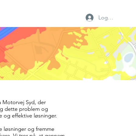
Log ind
vtrup IF
Foreninger
Lokalt erhverv
a Motorvej Syd, der
ng dette problem og
og effektive løsninger.
le løsninger og fremme
kere. Vi tror på, at gennem