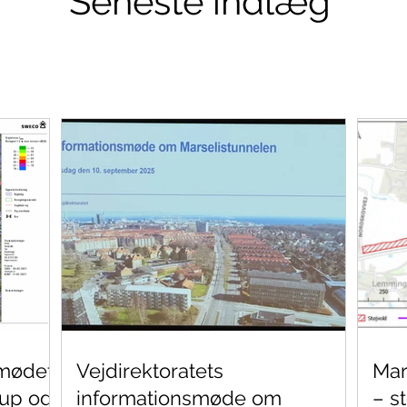
Seneste indlæg
smødet?
Vejdirektoratets
Mar
rup og
informationsmøde om
– st