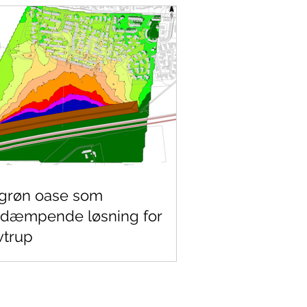
grøn oase som
jdæmpende løsning for
vtrup