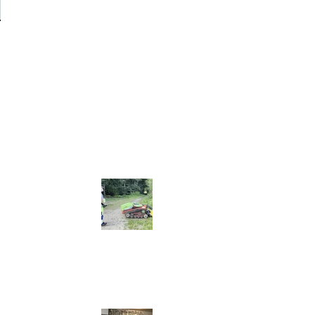
 indvielse af
en
ur- og Idrætscenter: