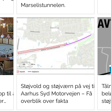
Marselistunnelen.
Støjvold og støjværn på vej til
Tål
 til at
Aarhus Syd Motorvejen – Få
bel
er
overblik over fakta
stø
Mot