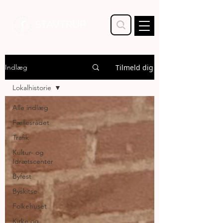
STAVTRUP
Tilmeld dig
Indlæg
Lokalhistorie
Alle indlæg
Fællesrådet
Trafik
Kultur- og
Idrætscenter
Byfest
Byskitse
Folkehuset
Kirke og