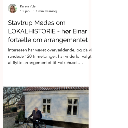
Karen Yde
18. jan.
1 min læsning
Stavtrup Mødes om
LOKALHISTORIE - hør Einar
fortælle om arrangementet
Interessen har været overvældende, og da vi
rundede 120 tilmeldinger, har vi derfor valgt
at flytte arrangementet til Folkehuset.
Herunder kan I se en lille teaser-video, hvor
Einar Rud Pedersen fortæller om
arrangementet.