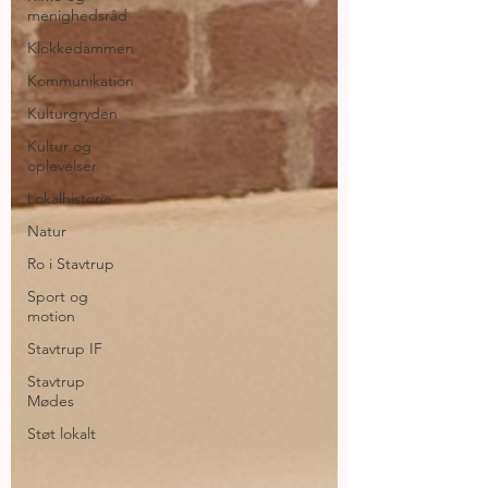
menighedsråd
Klokkedammen
Kommunikation
Kulturgryden
Kultur og
oplevelser
Lokalhistorie
Natur
Ro i Stavtrup
Sport og
motion
Stavtrup IF
Stavtrup
Mødes
Støt lokalt