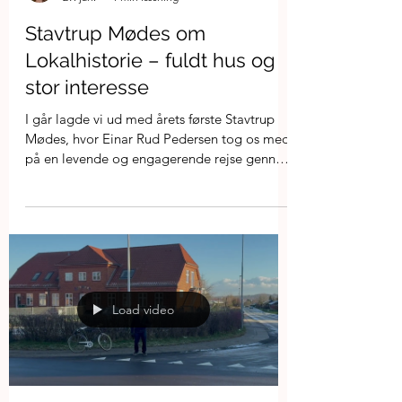
Karen Yde
29. jan.
1 min læsning
Stavtrup Mødes om
Lokalhistorie – fuldt hus og
stor interesse
I går lagde vi ud med årets første Stavtrup
Mødes, hvor Einar Rud Pedersen tog os med
på en levende og engagerende rejse gennem
Stavtrups historie. Arrangementet havde et
meget stort fremmøde, og interessen
bekræfter, at lokalhistorie er et tema, der
samler og engagerer mange i Stavtrup.
Load video