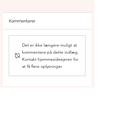
Kommentarer
Stavtrup og Viby
Dialogmøde om s
Det er ikke længere muligt at
stemmer ind: mange
fra Motorvej Syd
kommentere på dette indlæg.
høringssvar mod
støjforurening fra
Kontakt hjemmesideejeren for
Motorvej Syd
at få flere oplysninger.
23. jul.