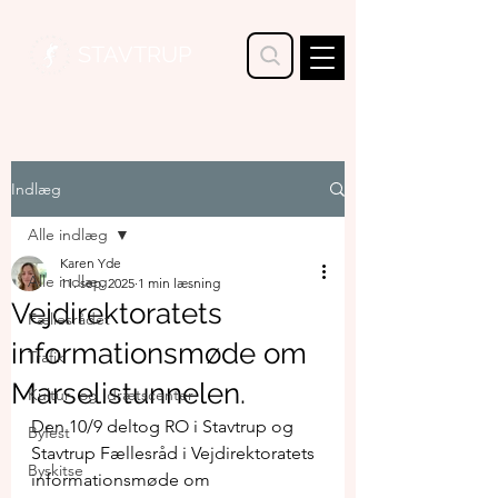
STAVTRUP
Indlæg
Alle indlæg
Karen Yde
Alle indlæg
11. sep. 2025
1 min læsning
Vejdirektoratets
Fællesrådet
informationsmøde om
Trafik
Marselistunnelen.
Kultur- og Idrætscenter
Den 10/9 deltog RO i Stavtrup og 
Byfest
Stavtrup Fællesråd i Vejdirektoratets 
Byskitse
informationsmøde om 