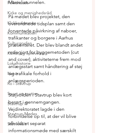
Marselistunnelen.
Folkehuset
Kirke og menighedsråd
På mødet blev projektet, den 
Klokkedammen
overordnede tidsplan samt den 
forventede påvirkning af naboer, 
Kommunikation
trafikanter og borgere i Aarhus 
Kulturgryden
præsenteret. Der blev blandt andet 
redegjort for byggemetoden (cut 
Kultur og oplevelser
and cover), aktiviteterne frem mod 
Lokalhistorie
anlægsstart samt håndtering af støj 
Natur
og trafikale forhold i 
anlægsperioden.
Ro i Stavtrup
Sport og motion
Støjvolden i Stavtrup blev kort 
berørt i gennemgangen. 
Stavtrup IF
Vejdirektoratet lagde i den 
Stavtrup Mødes
forbindelse op til, at der vil blive 
afholdt et separat 
Støt lokalt
informationsmøde med særskilt 