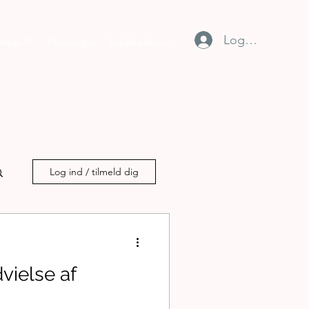
Log ind
vtrup IF
Foreninger
Lokalt erhverv
Log ind / tilmeld dig
dvielse af