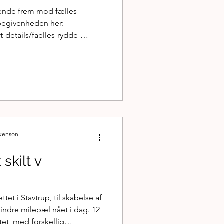
ende frem mod fælles-
begivenheden her:
-details/faelles-rydde-
and) Aarhus Kommune har
 - d. 2/8 Så er barkflis
sat tarzanbane - d. 30/7
aberne" på tarzanbanen. Nu
en ibrugtagningstilladelse.
 østsiden af Klokkedammen.
ckenson
 skilt v
et i Stavtrup, til skabelse af
indre milepæl nået i dag. 12
ltet, med forskellig