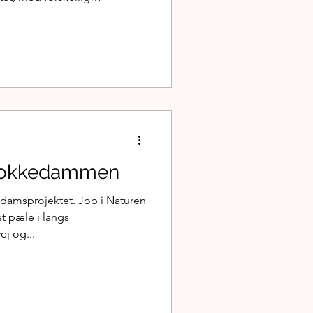
avtrup der kommer forbi
 de, der ikke lige kommer
 vi har valgt at kommunikere
se (udskiftning) af indhold
 i samarbejde med de mange
 indholdet.
Klokkedammen
kedamsprojektet. Job i Naturen
et pæle i langs
j og...