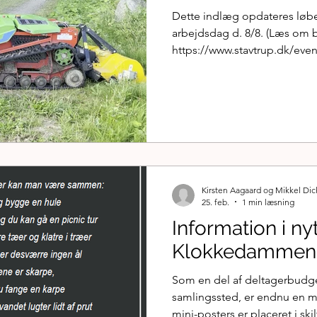
Dette indlæg opdateres løb
Sport og motion
Stavtrup IF
arbejdsdag d. 8/8. (Læs om 
https://www.stavtrup.dk/event
arbejde-udsigt-til-sol-og-v
leveret barkflis til tarzanbanen
alt
ankommet. Kompan har nu op
Kompan har monteret "redsk
mangler der blot barkflis og 
Tarzanbanen er etableret på
Afventer...
Kirsten Aagaard og Mikkel Di
25. feb.
1 min læsning
Information i nyt
Klokkedammen
Som en del af deltagerbudgett
samlingssted, er endnu en m
mini-posters er placeret i ski