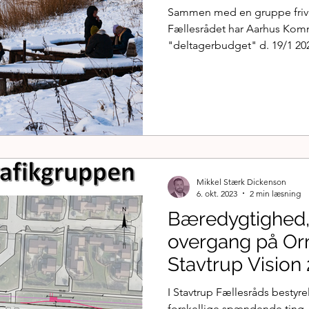
Sammen med en gruppe frivil
Fællesrådet har Aarhus Komm
"deltagerbudget" d. 19/1 202
Mikkel Stærk Dickenson
6. okt. 2023
2 min læsning
Bæredygtighed,
overgang på Or
Stavtrup Vision
Korridoren
I Stavtrup Fællesråds bestyrel
forskellige spændende ting. I