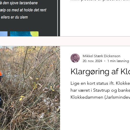
information til borgere i St
området. I dette indlæg kan
forbi Klokkedammen, se hvad
for nuværende. Vedligeholdel
koordineres af Fællesrådet
frivillige der har bidraget til
Mikkel Stærk Dickenson
20. nov. 2024
1 min læsning
Klargøring af 
Lige en kort status ift. Klok
har været i Stavtrup og bank
Klokkedammen (Jarlsmindeve