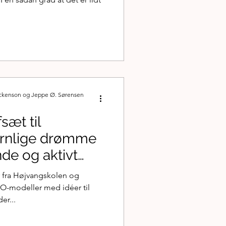
ickenson og Jeppe Ø. Sørensen
sæt til
barnlige drømme
nde og aktivt
r fra Højvangskolen og
GO-modeller med idéer til
er...