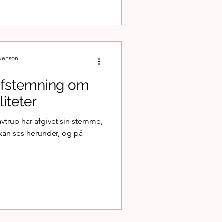
ckenson
 Afstemning om
iteter
vtrup har afgivet sin stemme,
t kan ses herunder, og på