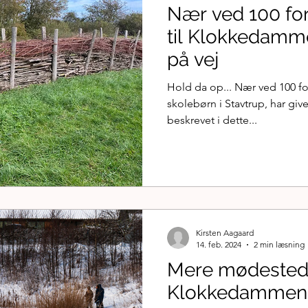
Nær ved 100 fo
til Klokkedamm
på vej
Hold da op... Nær ved 100 fo
skolebørn i Stavtrup, har giv
beskrevet i dette...
Kirsten Aagaard
14. feb. 2024
2 min læsning
Mere mødested
Klokkedammen