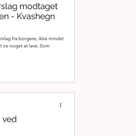
rslag modtaget
en - Kvashegn
rslag fra borgere, ikke mindst
et os noget at lave. Som
 ved