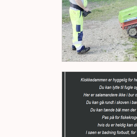
Natur
Ro i Stavtrup
Stavtrup Mødes
Støt lok