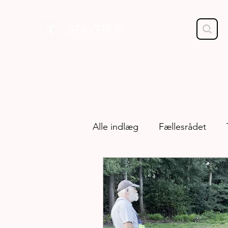
STAVTRUP
Alle indlæg
Fællesrådet
Byskitse
Folkehuset
Kommunikation
Kulturg