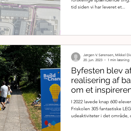
tid siden vi har leveret et...
Jørgen V. Sørensen, Mikkel D
20. jun. 2023
1 min læsning
Byfesten blev af
realisering af 
om et inspirere
Stavtrup
I 2022 lavede knap 600 eleve
Friskolen 305 fantastiske LE
udeaktiviteter i det område, d