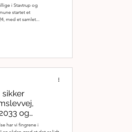
lige i Stavtrup og
une startet et
4, med et samlet...
 sikker
mslevvej,
 2033 og
se har vi fingrene i
 en sådan grad at det er lidt