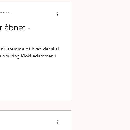
ckenson
 åbnet -
an nu stemme på hvad der skal
øres omkring Klokkedammen i