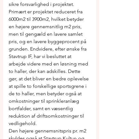
sikre forsvarlighed i projektet.
Primært er projektet reduceret fra 
6000m2 til 3900m2, hvilket betyder 
en højere gennemsnitlig m2 pris, 
men til gengæld en lavere samlet 
pris, og en lavere byggeprocent på 
grunden. Endvidere, efter ønske fra 
Stavtrup IF, har vi besluttet at 
arbejde videre med en løsning med 
to haller, der kan adskilles. Dette 
gør, at det bliver en bedre oplevelse 
at spille to forskellige sportsgrene i 
de to haller, men betyder også at 
omkostninger til sprinkleranlæg 
bortfalder, samt en væsentlig 
reduktion af driftsomkostninger til 
vedligehold.
Den højere gennemsnitspris pr. m2 
skyldes også at Stavtrup Kultur- og 