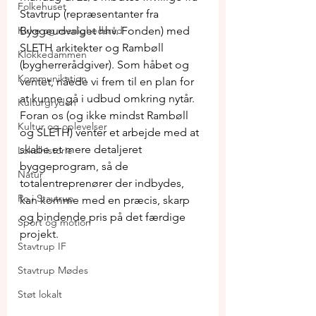
Folkehuset
Stavtrup (repræsentanter fra 
Kirke og menighedsråd
Byggeudvalget hhv. Fonden) med 
SLETH arkitekter og Rambøll 
Klokkedammen
(bygherrerådgiver). Som håbet og 
Kommunikation
ventet, nåede vi frem til en plan for 
at kunne gå i udbud omkring nytår. 
Kulturgryden
Foran os (og ikke mindst Rambøll 
Kultur og oplevelser
og SLETH) venter et arbejde med at 
skabe et mere detaljeret 
Lokalhistorie
byggeprogram, så de 
Natur
totalentreprenører der indbydes, 
Ro i Stavtrup
kan komme med en præcis, skarp 
og bindende pris på det færdige 
Sport og motion
projekt. 
Stavtrup IF
Stavtrup Mødes
Støt lokalt