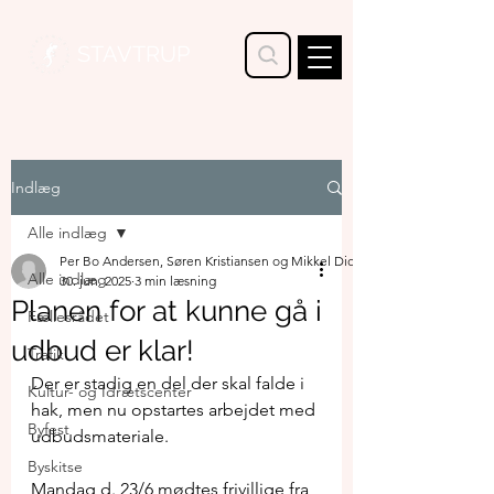
STAVTRUP
Indlæg
Alle indlæg
Per Bo Andersen, Søren Kristiansen og Mikkel Dickenson
Alle indlæg
30. jun. 2025
3 min læsning
Planen for at kunne gå i
Fællesrådet
udbud er klar!
Trafik
Der er stadig en del der skal falde i 
Kultur- og Idrætscenter
hak, men nu opstartes arbejdet med 
Byfest
udbudsmateriale.
Byskitse
Mandag d. 23/6 mødtes frivillige fra 