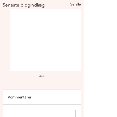
Se alle
Seneste blogindlæg
Kommentarer
Skal du til
Stavtrup Fællesr