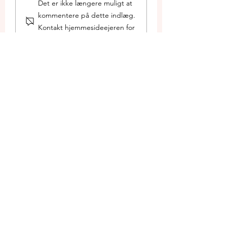
Det er ikke længere muligt at
informationsmødet?
Generalforsamli
kommentere på dette indlæg.
Se de temaer
2026
ROiStavtrup og
Kontakt hjemmesideejeren for
Fællesrådet har rejst
at få flere oplysninger.
23. jul.