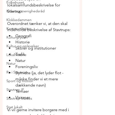
Folkehuset
lokalsamfundsbeskrivelse for 
Kirke og menighedsråd
Stavtrup.
Klokkedammen
Overordnet tænker vi, at den skal 
Kommunikation
indeholde beskrivelse af Stavtrups:
Geografi
Kulturgryden
Historie
Kultur og oplevelser
Skoler og institutioner
Trafik
Lokalhistorie
Natur 
Natur
Foreningsliv
Ro i Stavtrup
Bymidte (ja, det lyder flot - 
måske finder vi et mere 
Sport og motion
dækkende navn)
Stavtrup IF
Temaer
Visioner
Stavtrup Mødes
Støt lokalt
Vi vil gerne invitere borgere med i 