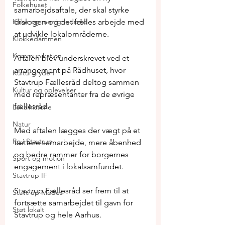
Folkehuset
samarbejdsaftale, der skal styrke 
Kirke og menighedsråd
dialogen og det fælles arbejde med 
at udvikle lokalområderne. 
Klokkedammen
Kommunikation
Aftalen blev underskrevet ved et 
arrangement på Rådhuset, hvor 
Kulturgryden
Stavtrup Fællesråd deltog sammen 
Kultur og oplevelser
med repræsentanter fra de øvrige 
fællesråd. 
Lokalhistorie
Natur
Med aftalen lægges der vægt på et 
Ro i Stavtrup
tættere samarbejde, mere åbenhed 
og bedre rammer for borgernes 
Sport og motion
engagement i lokalsamfundet. 
Stavtrup IF
Stavtrup Fællesråd ser frem til at 
Stavtrup Mødes
fortsætte samarbejdet til gavn for 
Støt lokalt
Stavtrup og hele Aarhus.