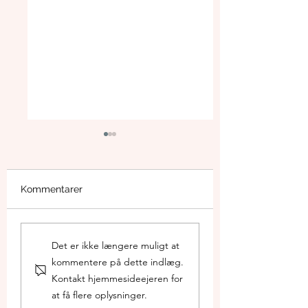
Kommentarer
Skal du til
Stavtrup Fællesr
Det er ikke længere muligt at
informationsmødet?
Generalforsamli
kommentere på dette indlæg.
Se de temaer
2026
ROiStavtrup og
Kontakt hjemmesideejeren for
Fællesrådet har rejst
at få flere oplysninger.