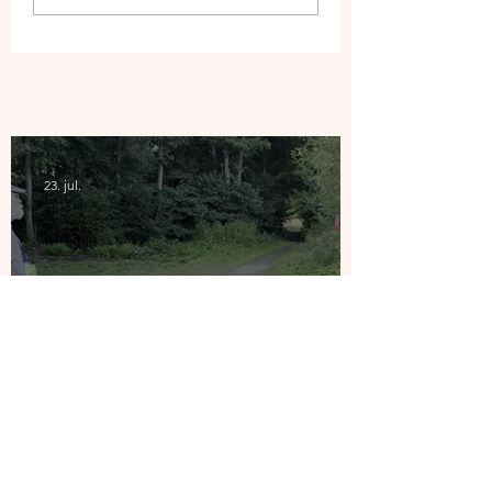
23. jul.
Klargøring til indvielse af
Klokkedammen