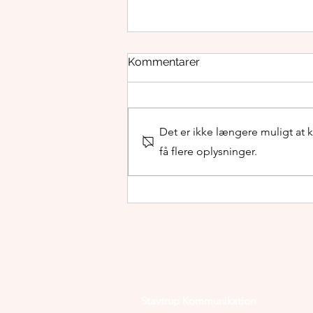
Kommentarer
Det er ikke længere muligt at
få flere oplysninger.
Flammegruppen fylder 50
år
Stavtrup Kommunikation