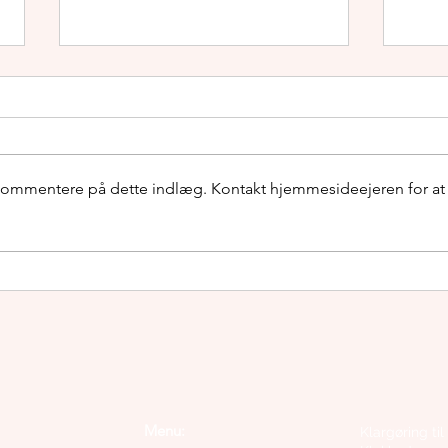
 kommentere på dette indlæg. Kontakt hjemmesideejeren for at
Åbent hus v. Aros Buhurt
Orms
Club
søge
Menu:
Klargøring til