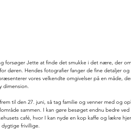
ng forsøger Jette at finde det smukke i det nære, der omg
for døren. Hendes fotografier fanger de fine detaljer og
 præsenterer vores velkendte omgivelser på en måde, der 
y dimension.
 frem til den 27. juni, så tag familie og venner med og o
okalområde sammen. I kan gøre besøget endnu bedre ved
kehusets café, hvor I kan nyde en kop kaffe og lækre h
dygtige frivillige. 