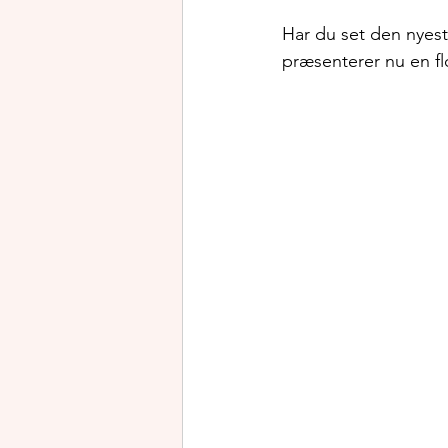
Har du set den nyeste
Stavtrup Mødes
Støt lok
præsenterer nu en flot