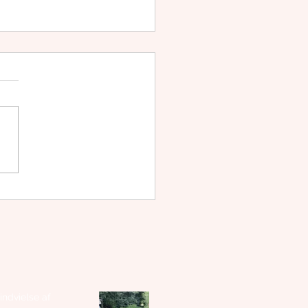
lev-Stavtrup Koret
r herrestemmer
 indvielse af