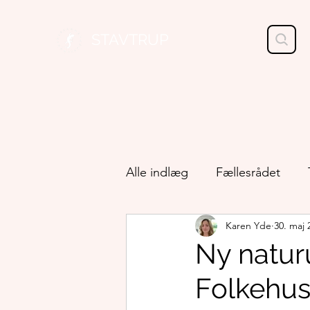
STAVTRUP
Alle indlæg
Fællesrådet
Karen Yde
30. maj 
Kirke og menighedsråd
Ny naturu
Folkehus
Kultur og oplevelser
Lok