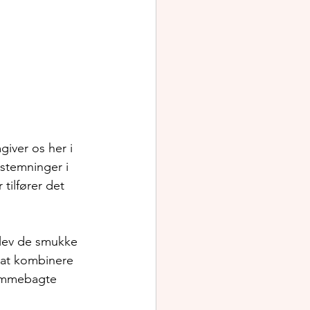
iver os her i 
 stemninger i 
tilfører det 
plev de smukke 
 at kombinere 
jemmebagte 