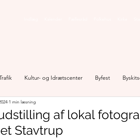
Indlæg
Kalender
Fællesråd
Folkehus
Kirke
Sta
Trafik
Kultur- og Idrætscenter
Byfest
Byskits
2024
1 min læsning
Klokkedammen
Kommunikation
Kulturgryden
dstilling af lokal fotograf
et Stavtrup
alhistorie
Natur
Ro i Stavtrup
Sport og mo