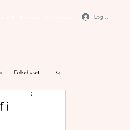
Log ind
vtrup IF
Foreninger
Lokalt erhverv
e
Folkehuset
 i
tion
Stavtrup IF