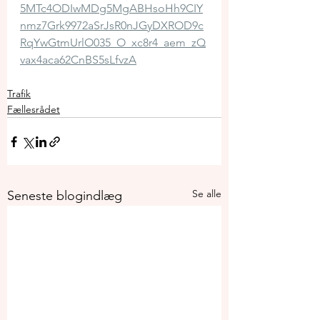
5MTc4ODIwMDg5MgABHsoHh9CIY
nmz7Grk9972aSrJsR0nJGyDXROD9c
RqYwGtmUrlO035_O_xc8r4_aem_zQ
vax4aca62CnBS5sLfvzA
Trafik
Fællesrådet
Se alle
Seneste blogindlæg