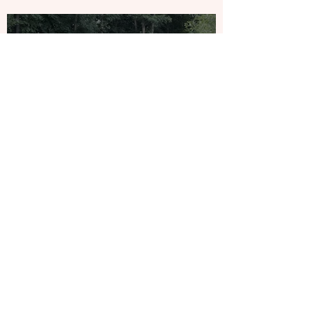
23. jul.
Klargøring til indvielse af
Klokkedammen
1. jul.