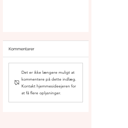
Kommentarer
Det er ikke længere muligt at
kommentere på dette indlæg.
Kontakt hjemmesideejeren for
Billigere busbillet: 15 kr. på
at få flere oplysninger.
bus 11, 14 og 17