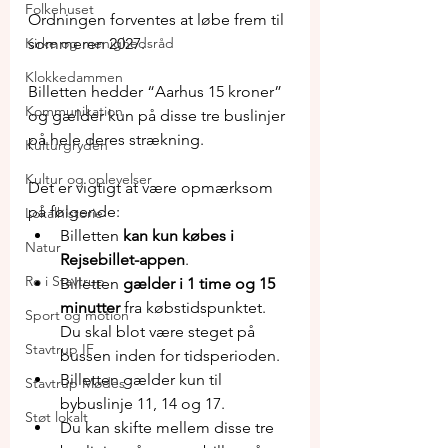
Folkehuset
Ordningen forventes at løbe frem til 
Kirke og menighedsråd
sommeren 2027.
Klokkedammen
Billetten hedder “Aarhus 15 kroner” 
Kommunikation
og gælder kun på disse tre buslinjer 
på hele deres strækning.
Kulturgryden
Kultur og oplevelser
Det er vigtigt at være opmærksom 
på følgende:
Lokalhistorie
Billetten 
kan kun købes i 
Natur
Rejsebillet-appen
.
Ro i Stavtrup
Billetten 
gælder i 1 time og 15 
minutter
 fra købstidspunktet. 
Sport og motion
Du skal blot være steget på 
Stavtrup IF
bussen inden for tidsperioden.
Billetten gælder kun til 
Stavtrup Mødes
bybuslinje 11, 14 og 17.
Støt lokalt
Du kan skifte mellem disse tre 