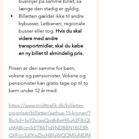
buslinjer på samme billet, så 
længe den stadig er gyldig.
Billetten gælder ikke til andre 
bybusser, Letbanen, regionale 
busser eller tog. 
Hvis du skal 
videre med andre 
transportmidler, skal du købe 
en ny billet til almindelig pris.
Prisen er den samme for børn, 
voksne og pensionister. Voksne og 
pensionister kan gratis tage op til to 
børn under 12 år med.
https://www.midttrafik.dk/billetter-
og-priser/billetter/aarhus-15-kroner/?
fbclid=IwY2xjawQjq8dleHRuA2FlbQI
xMABicmlkETB6TldYNDBBN1BlZ3lh
QVFoc3J0YwZhcHBfaWQQMjIyMDM