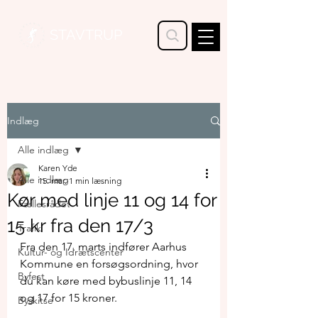
STAVTRUP
Indlæg
Alle indlæg
Karen Yde
Alle indlæg
15. mar.
1 min læsning
Kør med linje 11 og 14 for
Fællesrådet
15 kr fra den 17/3
Trafik
Fra den 17. marts indfører Aarhus 
Kultur- og Idrætscenter
Kommune en forsøgsordning, hvor 
Byfest
du kan køre med bybuslinje 11, 14 
og 17 for 15 kroner. 
Byskitse