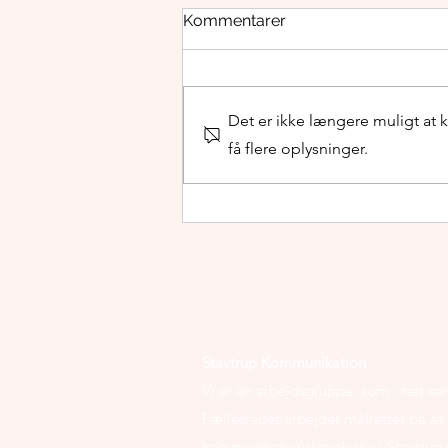
Kommentarer
Det er ikke længere muligt at
få flere oplysninger.
Årstidens spisehus -
Cafémenu marts
Stavtrup Kommunikation
Vi er en arbejdsgruppe, som i tæt 
Fællesrådet arbejder målrettet på at 
kommunikationskanalerne i Stavtrup t