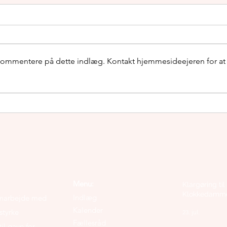
 kommentere på dette indlæg. Kontakt hjemmesideejeren for at
Årstidens spisehus -
Årst
Cafémenu februar
Café
Menu:
Klargøring til
Klokkedamm
Indlæg
samarbejde med
Kalender
styrke
23. jul.
Fællesråd
il gavn for