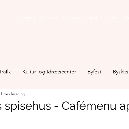
Indlæg
Kalender
Fællesråd
Folkehus
Kirke
Sta
Trafik
Kultur- og Idrætscenter
Byfest
Byskits
1 min læsning
Klokkedammen
Kommunikation
Kulturgryden
s spisehus - Cafémenu ap
alhistorie
Natur
Ro i Stavtrup
Sport og mo