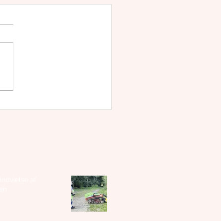
idens spisehus -
menu januar
 indvielse af
en