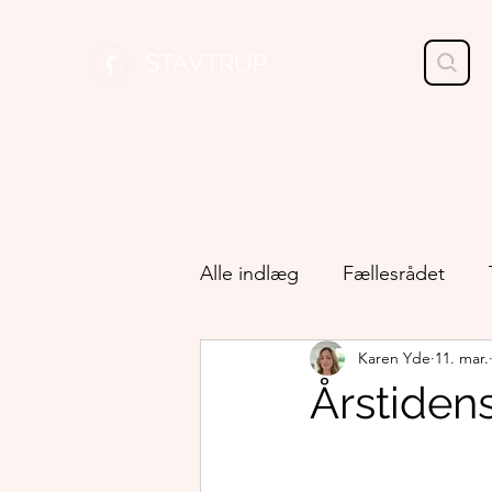
STAVTRUP
Alle indlæg
Fællesrådet
Karen Yde
11. mar.
Kirke og menighedsråd
Årstiden
Kultur og oplevelser
Lok