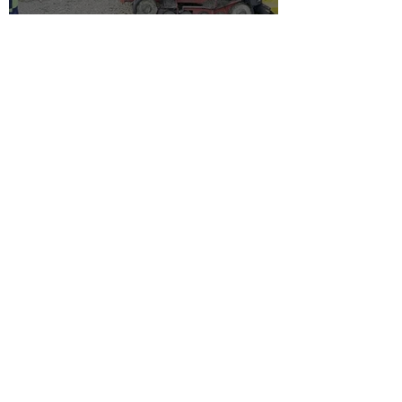
Klargøring til indvielse af
Klokkedammen
1. jul.
Stavtrup Kultur- og
Idrætscenter: Kontrakten er
underskrevet!
Stavtrup Kommunikation