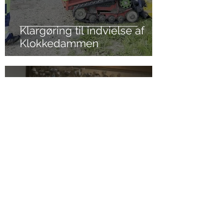
Klargøring til indvielse af
Klokkedammen
1. jul.
Stavtrup Kultur- og
Idrætscenter: Kontrakten er
underskrevet!