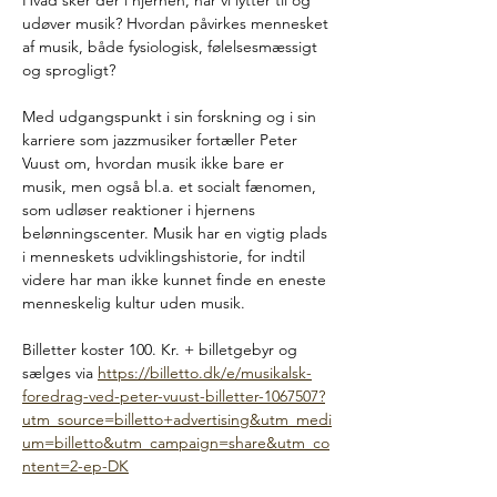
Hvad sker der i hjernen, når vi lytter til og 
udøver musik? Hvordan påvirkes mennesket 
af musik, både fysiologisk, følelsesmæssigt 
og sprogligt?
Med udgangspunkt i sin forskning og i sin 
karriere som jazzmusiker fortæller Peter 
Vuust om, hvordan musik ikke bare er 
musik, men også bl.a. et socialt fænomen, 
som udløser reaktioner i hjernens 
belønningscenter. Musik har en vigtig plads 
i menneskets udviklingshistorie, for indtil 
videre har man ikke kunnet finde en eneste 
menneskelig kultur uden musik.
Billetter koster 100. Kr. + billetgebyr og 
sælges via 
https://billetto.dk/e/musikalsk-
foredrag-ved-peter-vuust-billetter-1067507?
utm_source=billetto+advertising&utm_medi
um=billetto&utm_campaign=share&utm_co
ntent=2-ep-DK