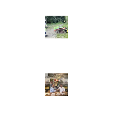
 indvielse af
en
ur- og Idrætscenter:
 underskrevet!