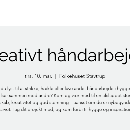
Indlæg
Kalender
Fællesråd
Folkehus
Kirke
Sta
eativt håndarbe
tirs. 10. mar.
  |  
Folkehuset Stavtrup
 du lyst til at strikke, hækle eller lave andet håndarbejde i hygge
lser sammen med andre? Kom og vær med til en afslappet st
skab, kreativitet og god stemning – uanset om du er nybegynde
arvet. Tag dit projekt med, og kom forbi til hygge og inspiratio