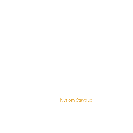
Stavtrup Kommunikation
Vi er en arbejdsgruppe, som i tæt 
Fællesrådet arbejder målrettet på at 
kommunikationskanalerne i Stavtrup t
byens borgere.
Nyt om Stavtrup
- Læs de seneste ud