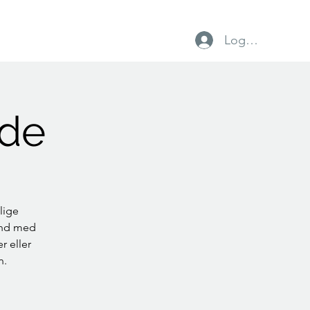
Log ind
vtrup IF
Foreninger
Lokalt erhverv
jde
lige
und med
r eller
n.