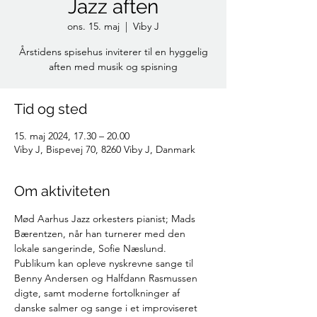
Jazz aften
ons. 15. maj
  |  
Viby J
Årstidens spisehus inviterer til en hyggelig
aften med musik og spisning
Tid og sted
15. maj 2024, 17.30 – 20.00
Viby J, Bispevej 70, 8260 Viby J, Danmark
Om aktiviteten
Mød Aarhus Jazz orkesters pianist; Mads 
Bærentzen, når han turnerer med den 
lokale sangerinde, Sofie Næslund. 
Publikum kan opleve nyskrevne sange til 
Benny Andersen og Halfdann Rasmussen 
digte, samt moderne fortolkninger af 
danske salmer og sange i et improviseret 