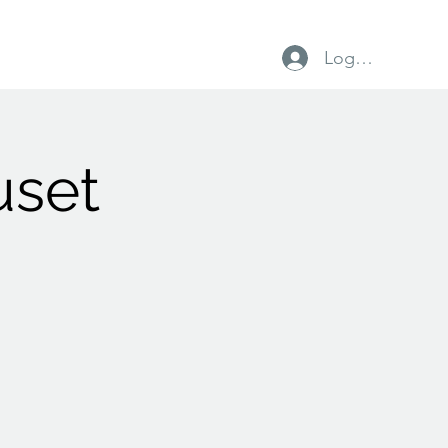
Log ind
vtrup IF
Foreninger
Lokalt erhverv
uset