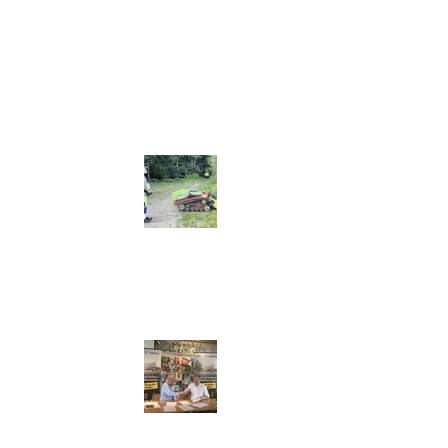
 indvielse af
en
ur- og Idrætscenter:
 underskrevet!