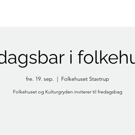
Indlæg
Kalender
Fællesråd
Folkehus
Kirke
Sta
dagsbar i folkeh
fre. 19. sep.
  |  
Folkehuset Stavtrup
Folkehuset og Kulturgryden inviterer til fredagsbag