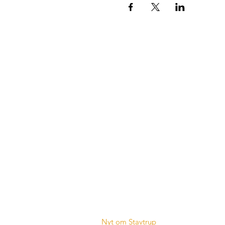
Stavtrup Kommunikation
Vi er en arbejdsgruppe, som i tæt 
Fællesrådet arbejder målrettet på at 
kommunikationskanalerne i Stavtrup t
byens borgere.
Nyt om Stavtrup
- Læs de seneste ud