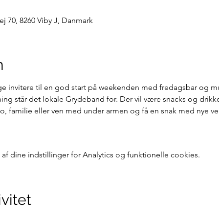
ej 70, 8260 Viby J, Danmark
n
lige invitere til en god start på weekenden med fredagsbar og mu
 står det lokale Grydeband for. Der vil være snacks og drikkeva
bo, familie eller ven med under armen og få en snak med nye v
 dine indstillinger for Analytics og funktionelle cookies.
vitet