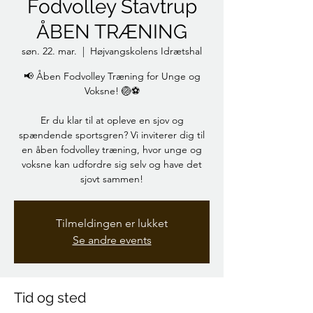
Fodvolley Stavtrup
ÅBEN TRÆNING
søn. 22. mar.
  |  
Højvangskolens Idrætshal
📢 Åben Fodvolley Træning for Unge og
Voksne! 🏐⚽️
Er du klar til at opleve en sjov og
spændende sportsgren? Vi inviterer dig til
en åben fodvolley træning, hvor unge og
voksne kan udfordre sig selv og have det
sjovt sammen!
Tilmeldingen er lukket
Se andre events
Tid og sted