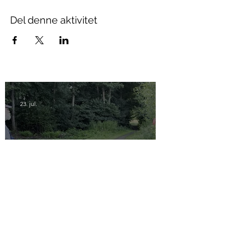
Del denne aktivitet
23. jul.
Klargøring til indvielse af
Klokkedammen