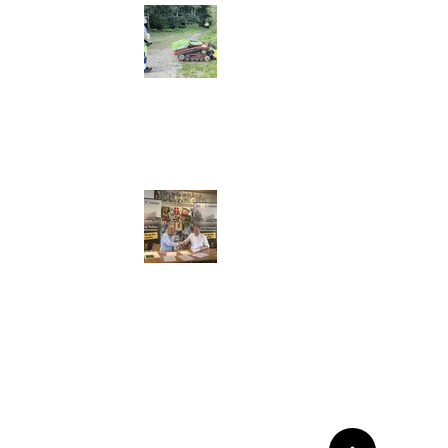
 indvielse af
en
ur- og Idrætscenter:
 underskrevet!