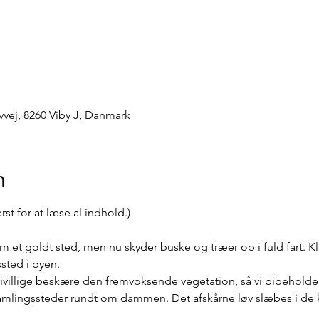
ej, 8260 Viby J, Danmark
n
t for at læse al indhold.)
et goldt sted, men nu skyder buske og træer op i fuld fart. 
sted i byen.
frivillige beskære den fremvoksende vegetation, så vi bibeholde
samlingssteder rundt om dammen. Det afskårne løv slæbes i de