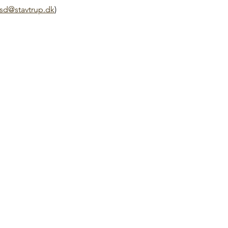
sd@stavtrup.dk
)