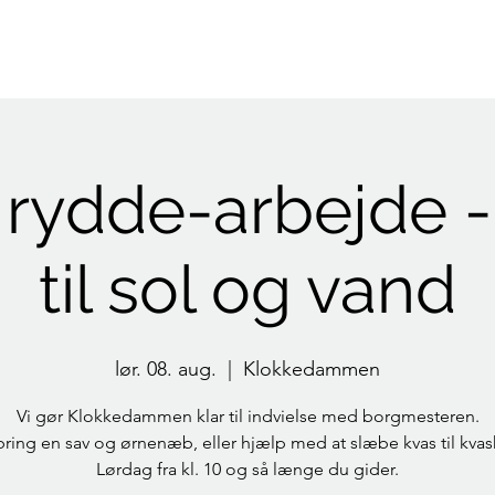
Indlæg
Kalender
Fællesråd
Folkehus
Kirke
Sta
 rydde-arbejde -
til sol og vand
lør. 08. aug.
  |  
Klokkedammen
Vi gør Klokkedammen klar til indvielse med borgmesteren.
ing en sav og ørnenæb, eller hjælp med at slæbe kvas til kva
Lørdag fra kl. 10 og så længe du gider.