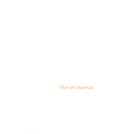
Stavtrup Kommunikation
Vi er en arbejdsgruppe, som i tæt 
Fællesrådet arbejder målrettet på at 
kommunikationskanalerne i Stavtrup t
byens borgere.
Nyt om Stavtrup
- Læs de seneste ud