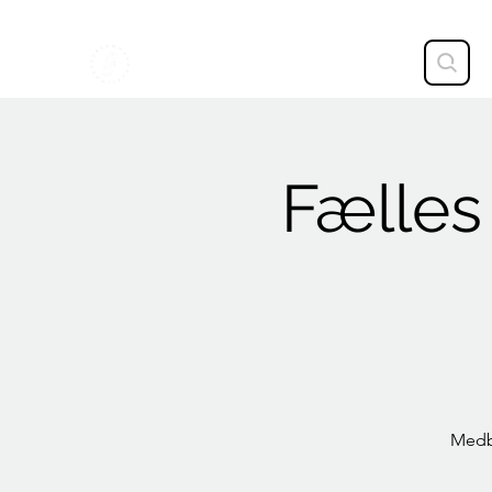
STAVTRUP
Fælles
Medbr