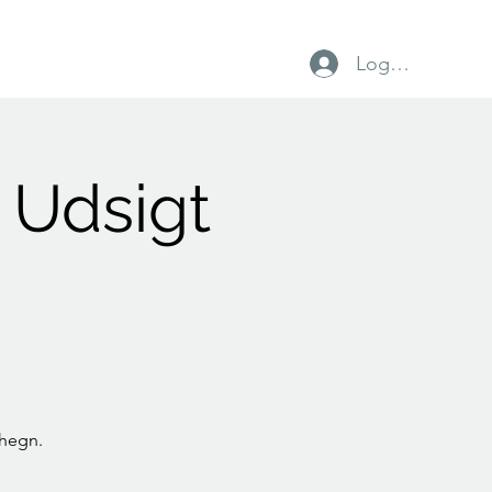
Log ind
vtrup IF
Foreninger
Lokalt erhverv
 Udsigt
shegn.