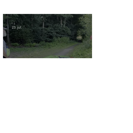
23. jul.
Klargøring til indvielse af
Klokkedammen
1. jul.