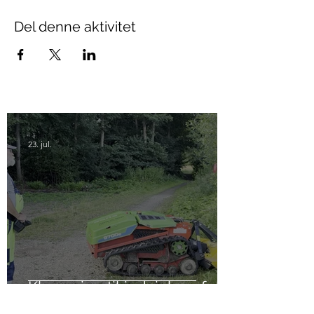
Del denne aktivitet
23. jul.
Klargøring til indvielse af
Klokkedammen