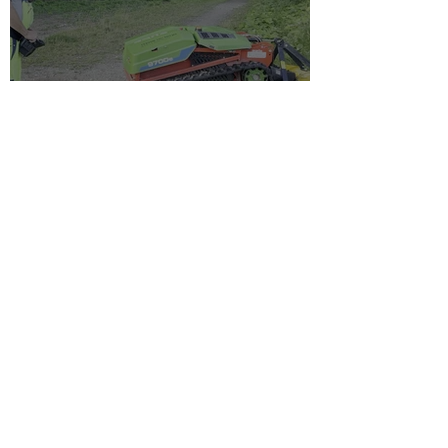
Klargøring til indvielse af
Klokkedammen
1. jul.
Stavtrup Kultur- og