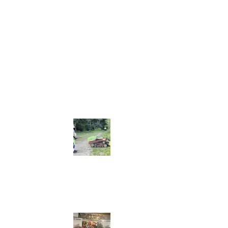
 indvielse af
en
ur- og Idrætscenter:
 underskrevet!