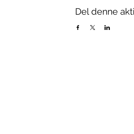
Del denne akti
Stavtrup Kommunikation
Vi er en arbejdsgruppe, som i tæt 
Fællesrådet arbejder målrettet på at 
kommunikationskanalerne i Stavtrup t
byens borgere.