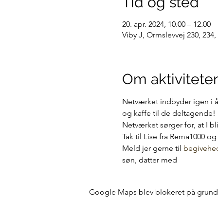
Tid og sted
20. apr. 2024, 10.00 – 12.00
Viby J, Ormslevvej 230, 234
Om aktivitete
Netværket indbyder igen i år
og kaffe til de deltagende!
Netværket sørger for, at I b
Tak til Lise fra Rema1000 o
Meld jer gerne til 
begivehe
søn, datter med
Google Maps blev blokeret på grund af