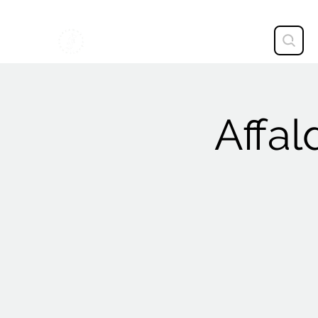
STAVTRUP
Affal