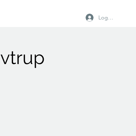
Log ind
vtrup IF
Foreninger
Lokalt erhverv
avtrup