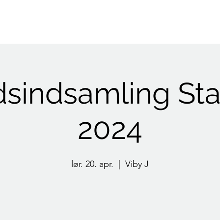
Indlæg
Kalender
Fællesråd
Folkehus
Kirke
Sta
dsindsamling St
2024
lør. 20. apr.
  |  
Viby J