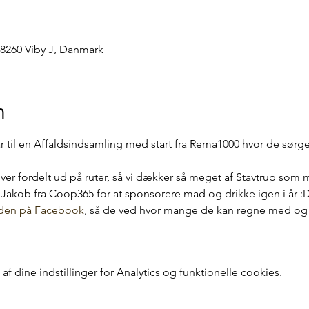
, 8260 Viby J, Danmark
n
 til en Affaldsindsamling med start fra Rema1000 hvor de sørger
liver fordelt ud på ruter, så vi dækker så meget af Stavtrup som m
g Jakob fra Coop365 for at sponsorere mad og drikke igen i år :D
den på Facebook
, så de ved hvor mange de kan regne med og 
 dine indstillinger for Analytics og funktionelle cookies.