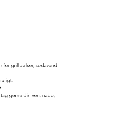
 for grillpølser, sodavand 
uligt.
 
tag gerne din ven, nabo, 