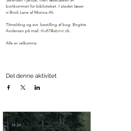
Sørensen i januar, men læsetasken er 
bortkommet for biblioteket. I stedet læser 
vi Brick Lane af Monica Ali. 
Tilmelding og evt. bestilling af bog: Birgitte 
Andersen på mail: 
thv87@abmir.dk
.
Alle er velkomne.
Del denne aktivitet
23. jul.